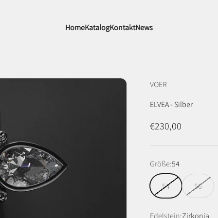
Home
Katalog
Kontakt
News
VOER
ELVEA - Silber
Angebot
€230,00
Größe:
54
54
56
Edelstein:
Zirkonia